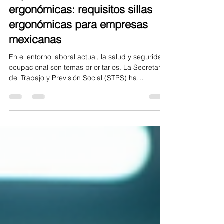
Ley STPS sobre sillas
ergonómicas: requisitos sillas
ergonómicas para empresas
mexicanas
En el entorno laboral actual, la salud y seguridad
ocupacional son temas prioritarios. La Secretaría
del Trabajo y Previsión Social (STPS) ha
establecido normativas claras para garantizar
que los espacios de trabajo sean seguros y
saludables. Entre estas normativas, la ley STPS
sobre sillas ergonómicas cobra especial
relevancia. Esta ley busca proteger a los
trabajadores de lesiones musculoesqueléticas y
mejorar su bienestar durante la jornada laboral.
Las sillas ergonómicas