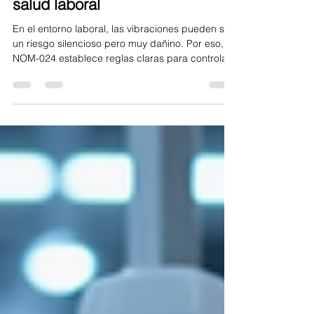
vibraciones mano-brazo:
regulación esencial para la
salud laboral
En el entorno laboral, las vibraciones pueden ser
un riesgo silencioso pero muy dañino. Por eso, la
NOM-024 establece reglas claras para controlar
y reducir la exposición a vibraciones,
especialmente las que afectan el sistema mano-
brazo. Entender esta normativa es clave para
proteger la salud de los trabajadores y cumplir
con la ley. Importancia de la normativa
vibraciones mano-brazo en el trabajo Las
vibraciones transmitidas a través de herramientas
y maquinaria pueden caus