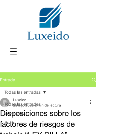
Entrada
Todas las entradas
Luxeido
Todas las entradas
29 ago 2025
2 min de lectura
Disposiciones sobre los
Ergonomía
factores de riesgos de
Ruido