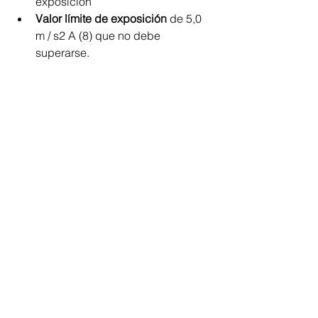
exposición
Valor límite de exposición
 de 5,0 
m / s2 A (8) que no debe 
superarse.
En Luxeido tenemos el equipo 
adecuado para poder conocer los 
niveles de vibración y tomar la 
acciones pertinentes para evitar daños 
a los trabajadores.
Fuente Pulsar  instruments
Ver todo
Entradas recientes