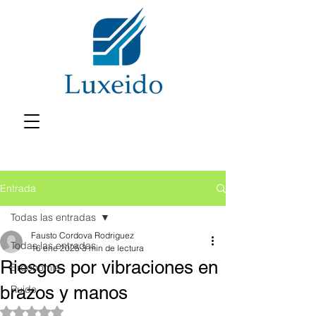
Entrada
Todas las entradas
Fausto Cordova Rodriguez
Todas las entradas
16 ene 2025
3 min de lectura
Riesgos por vibraciones en
Ergonomía
brazos y manos
Ruido
Obtuvo NaN de 5 estrellas.