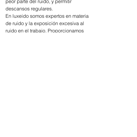
peor parte del ruido, y permitir 
descansos regulares.
En luxeido somos expertos en materia 
de ruido y la exposición excesiva al 
ruido en el trabajo. Proporcionamos 
una amplia gama de equipos de 
calidad, y una innovadora gama 
PulsarNova de Pulsar instruments 
sonómetros ocupacionales.  Para más 
información o para comprar los 
equipos de medición de ruido en 
línea, ventas(aroba)luxeido.com.mx