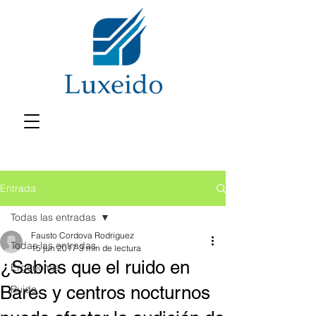
Entrada
Todas las entradas
Fausto Cordova Rodriguez
Todas las entradas
15 jun 2017
3 min de lectura
¿Sabias que el ruido en
Ergonomía
Bares y centros nocturnos
Ruido