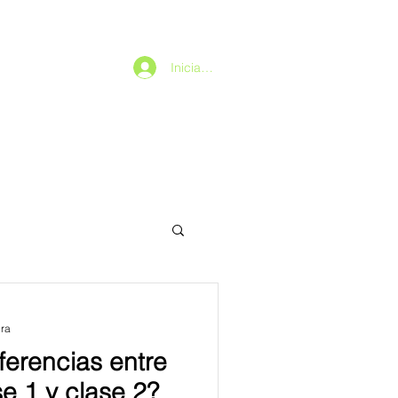
Iniciar sesión
ura
ferencias entre
e 1 y clase 2?