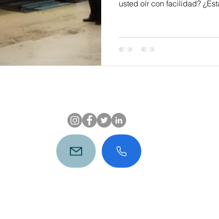
usted oír con facilidad? ¿Está
Luxeido
T
San Luis Potosí