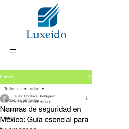
Entrada
Todas las entradas
Fausto Cordova Rodriguez
Todas las entradas
12 may
4 min de lectura
Normas de seguridad en
Ergonomía
México: Guía esencial para
Ruido