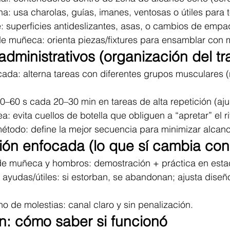
a: usa charolas, guías, imanes, ventosas o útiles para 
e: superficies antideslizantes, asas, o cambios de empa
de muñeca: orienta piezas/fixtures para ensamblar con
administrativos (organización del tr
cada: alterna tareas con diferentes grupos musculares (n
–60 s cada 20–30 min en tareas de alta repetición (ajust
a: evita cuellos de botella que obliguen a “apretar” el r
método: define la mejor secuencia para minimizar alcanc
ión enfocada (lo que sí cambia co
de muñeca y hombros: demostración + práctica en estac
 ayudas/útiles: si estorban, se abandonan; ajusta diseño
o de molestias: canal claro y sin penalización.
ón: cómo saber si funcionó