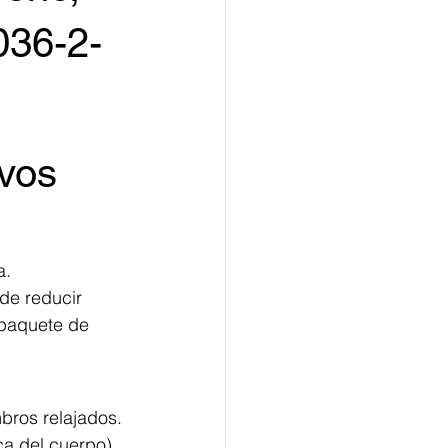
036-2-
vos 
a.
de reducir 
 paquete de 
bros relajados.
ca del cuerpo).