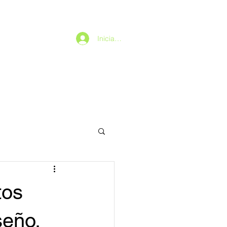
Iniciar sesión
tos
seño,