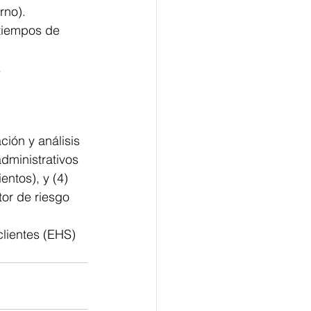
rno).
 tiempos de 
.
ión y análisis 
dministrativos 
ntos), y (4) 
tor de riesgo 
clientes (EHS) 