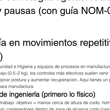
 y pausas (con guía NOM-
trellas.
 en movimientos repetiti
)
guridad e Higiene y equipos de procesos en manufactur
jo (0.5–2 kg), los controles más efectivos suelen venir 
ejorar postura y aumentar recuperación. Aquí tienes un
para manufactura.
de ingeniería (primero lo físico)
e trabajo: objetivo = manos cerca de altura de codo, hom
ial: contenedores dentro de zona de alcance corto (cer