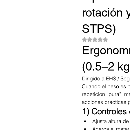
rotación
STPS)
Obtuvo NaN de 5 es
Ergonomía
(0.5–2 kg
Dirigido a EHS / Se
Cuando el peso es ba
repetición “pura”, m
acciones prácticas 
1) Controles 
Ajusta altura d
Acerca el mater