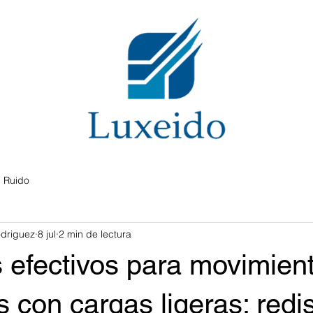
Ruido
driguez
8 jul
2 min de lectura
 efectivos para movimien
os con cargas ligeras: redi