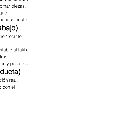
tomar piezas.
que.
 muñeca neutra.
abajo)
o “rotar lo 
able al takt).
itmo.
es y posturas.
nducta)
ión real.
 con el 