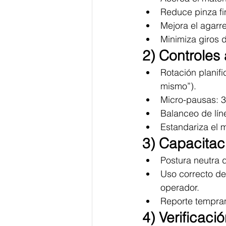
Reduce pinza fin
Mejora el agarr
Minimiza giros 
2) Controles 
Rotación planifi
mismo”).
Micro-pausas: 30
Balanceo de líne
Estandariza el 
3) Capacitac
Postura neutra 
Uso correcto de
operador.
Reporte tempran
4) Verificaci