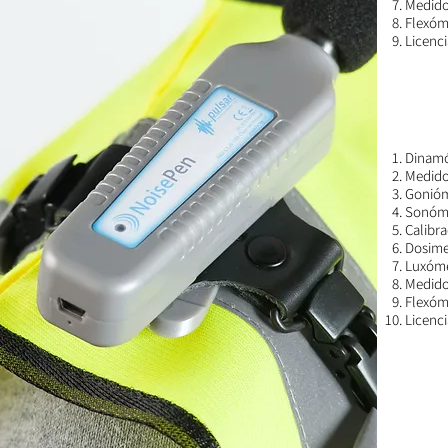
Medido
Flexóm
Licenci
D
inamó
Medido
Gonióm
Sonóme
Calibr
Dosime
Luxóm
Medido
Flexóm
Licenci