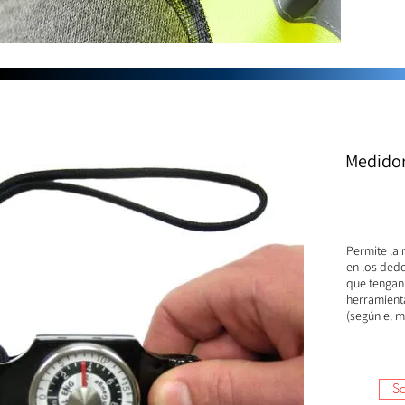
Medi
do
Permite la 
en los ded
que tengan
herramienta
(según el 
So