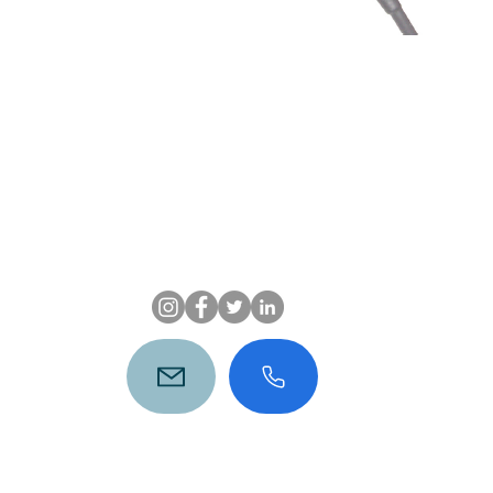
Luxeido
T
San Luis Potosí