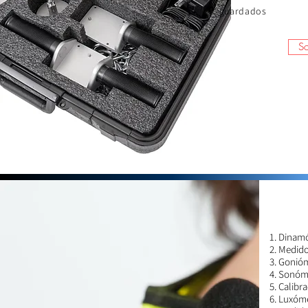
guardados
So
Dinamó
Medido
Gonióm
Sonóme
Calibr
Luxóm