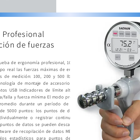
t Profesional
ión de fuerzas
eba de ergonomía profesional, 100 lbF /
po real las fuerzas máximas de empuje y
os de medición: 100, 200 y 500 lbF (500,
nología de montaje de accesorios Click-
tos USB Indicadores de límite alto/bajo,
a/falla y fuerza mínima El modo promedio
 promedio durante un período de tiempo
de 5000 puntos: los puntos de datos se
ividualmente o registrar continuamente
 puntos de datos se pueden descargar de
ftware de recopilación de datos MESURTM
culos estadísticos para puntos de datos