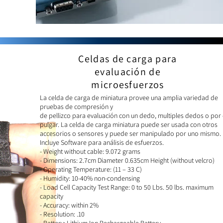
Celdas de carga para
evaluación de
microesfuerzos
La celda de carga de miniatura provee una amplia variedad de
pruebas de compresión y
de pellizco para evaluación con un dedo, multiples dedos o por 
pulgar. La celda de carga miniatura puede ser usada con otros
accesorios o sensores y puede ser manipulado por uno mismo.
Incluye Software para análisis de esfuerzos.
- Weight without cable: 9.072 grams
- Dimensions: 2.7cm Diameter 0.635cm Height (without velcro)
- Operating Temperature: (11 – 33 C)
- Humidity: 10-40% non-condensing
- Load Cell Capacity Test Range: 0 to 50 Lbs. 50 lbs. maximum
capacity
- Accuracy: within 2%
- Resolution: .10