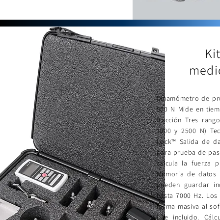
Ki
medic
Dinamómetro de pru
500 N Mide en tiem
tracción Tres rang
1000 y 2500 N) Tec
Lock™ Salida de da
para prueba de pas
calcula la fuerza
Memoria de datos 
pueden guardar ind
hasta 7000 Hz. Los
forma masiva al so
Lite incluido. Cál