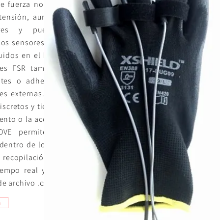
de fuerza no son
tensión, aunque
ares y pueden
Los sensores FSR
uidos en el kit o
res FSR también
tes o adherirse
ies externas. Los
iscretos y tienen
ento o la acción.
OVE permite el
dentro de los 25
 recopilación de
empo real y los
e archivo .csv.
n