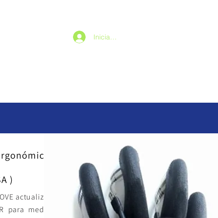
Iniciar sesión
 ergonómicos
A )
OVE actualizado,
R para medir la