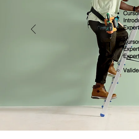
Curso
Introd
Exper
Curso
Exper
Exper
Valide